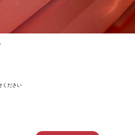
。
せください