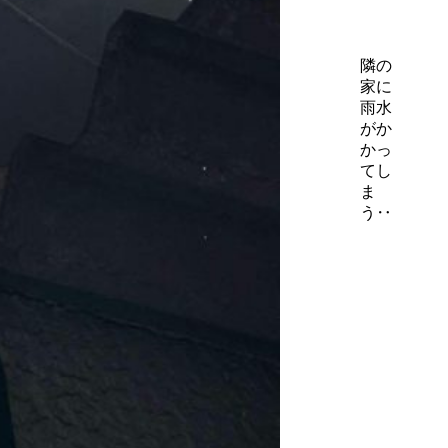
隣の
家に
雨水
がか
かっ
てし
ま
う‥