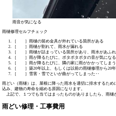
雨音が気になる
雨樋修理セルフチェック
［ ］雨樋の留め金具が外れている箇所がある
［ ］雨樋が割れて、雨水が漏れる
［ ］雨樋が詰まっている箇所があり、雨水があふれ
［ ］雨が降るたびに、ポタポタポタの音が気になる
［ ］雨が降るたびに、隣の家に雨がかかってしまう
［ ］築20年以上、もしくは以前の雨樋修理から20
［ ］雪害・雪でといが曲がってしまった‥
雨どい（雨樋）は、屋根に降った雨水を適切に排水するため
込み、建物の寿命を縮める原因になります。
上記で、１つでも当てはまったものがありましたら、雨樋が
雨どい修理・工事費用