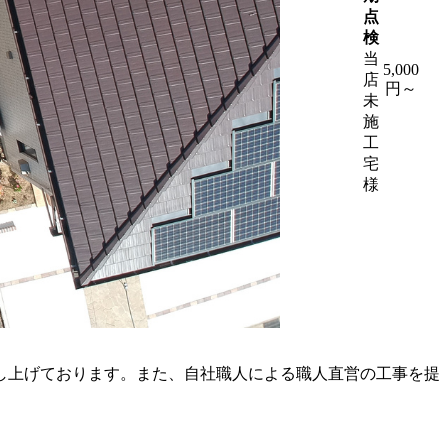
点
検
当
5,000
店
円～
未
施
工
宅
様
し上げております。また、自社職人による職人直営の工事を提