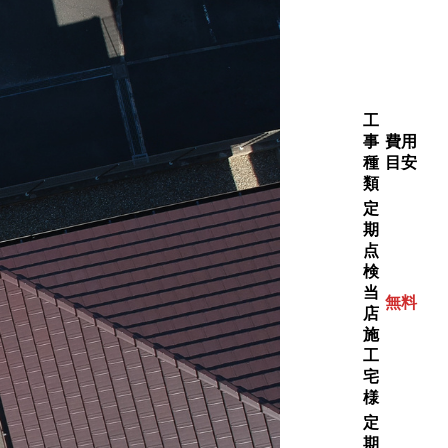
工
事
費用
種
目安
類
定
期
点
検
当
無料
店
施
工
宅
様
定
期