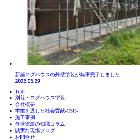
新築ログハウスの外壁塗装が無事完了しました
2026.06.29
TOP
別荘・ログハウス塗装
会社概要
本業を通した社会貢献-CSR-
施工事例
外壁塗装の知識コラム
誠実な現場ブログ
お問合せ