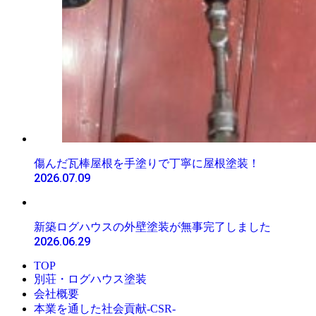
傷んだ瓦棒屋根を手塗りで丁寧に屋根塗装！
2026.07.09
新築ログハウスの外壁塗装が無事完了しました
2026.06.29
TOP
別荘・ログハウス塗装
会社概要
本業を通した社会貢献-CSR-