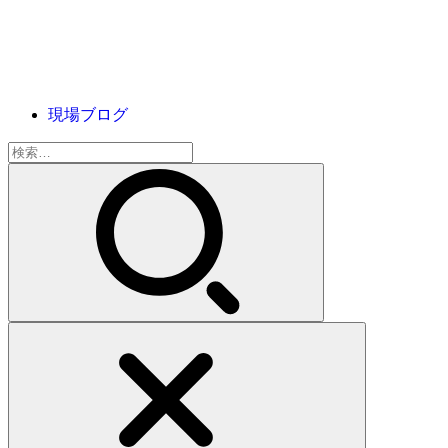
現場ブログ
検
索: